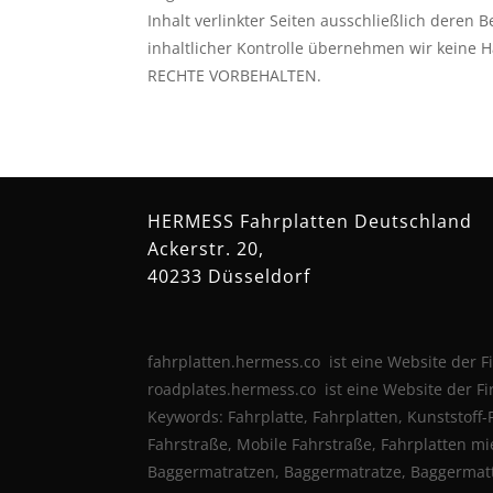
Inhalt verlinkter Seiten ausschließlich deren Be
inhaltlicher Kontrolle übernehmen wir keine Ha
RECHTE VORBEHALTEN.
HERMESS Fahrplatten Deutschland
Ackerstr. 20,
40233 Düsseldorf
fahrplatten.hermess.co ist eine Website de
roadplates.hermess.co ist eine Website der
Keywords: Fahrplatte, Fahrplatten, Kunststoff-
Fahrstraße, Mobile Fahrstraße, Fahrplatten m
Baggermatratzen, Baggermatratze, Baggermatte