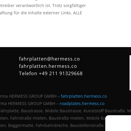
treiber verantwortlich ist. Trotz sorgfältiger
ftung für die Inhalte externer Links. ALLE
fahrplatten@hermess.co
fahrplatten.hermess.co
Telefon +49 211 91329668
r Firma HERMESS GROUP GMBH –
fahrplatten.hermess.co
 Firma HERMESS GROUP GMBH –
roadplates.hermess.co
Fahrplatte, Baustrasse, Mobile Baustrasse, Kunststoff Baustraße, 
ieten, Fahrstraße mieten, Baustraße mieten, Mobile Baustraße mi
n, Baggermatte, Fahrbahnbleche, Baustellenstraße, Fahrblech, F